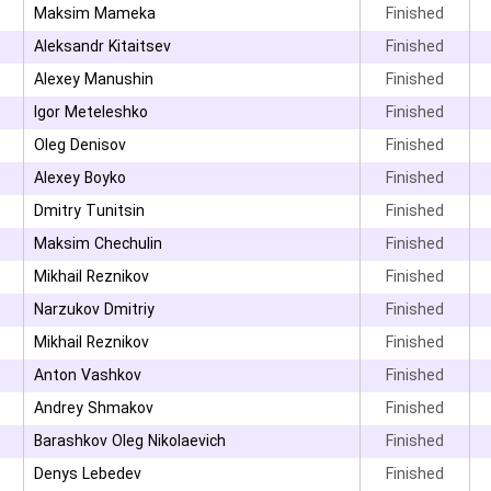
۳
Maksim Mameka
Finished
۳
Aleksandr Kitaitsev
Finished
۳
Alexey Manushin
Finished
۳
Igor Meteleshko
Finished
۳
Oleg Denisov
Finished
Alexey Boyko
Finished
Dmitry Tunitsin
Finished
Maksim Chechulin
Finished
Mikhail Reznikov
Finished
Narzukov Dmitriy
Finished
Mikhail Reznikov
Finished
۳
Anton Vashkov
Finished
Andrey Shmakov
Finished
۳
Barashkov Oleg Nikolaevich
Finished
Denys Lebedev
Finished