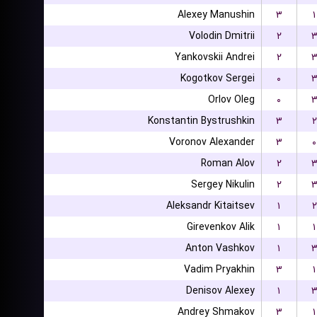
Alexey Manushin
۳
۱
Volodin Dmitrii
۲
Yankovskii Andrei
۲
Kogotkov Sergei
۰
Orlov Oleg
۰
Konstantin Bystrushkin
۳
۲
Voronov Alexander
۳
۰
Roman Alov
۲
Sergey Nikulin
۲
Aleksandr Kitaitsev
۱
۲
Girevenkov Alik
۱
۱
Anton Vashkov
۱
Vadim Pryakhin
۳
۱
Denisov Alexey
۱
Andrey Shmakov
۳
۱