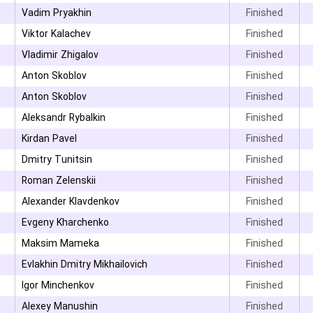
Vadim Pryakhin
Finished
۳
Viktor Kalachev
Finished
Vladimir Zhigalov
Finished
Anton Skoblov
Finished
Anton Skoblov
Finished
Aleksandr Rybalkin
Finished
Kirdan Pavel
Finished
۳
Dmitry Tunitsin
Finished
۳
Roman Zelenskii
Finished
Alexander Klavdenkov
Finished
۳
Evgeny Kharchenko
Finished
Maksim Mameka
Finished
۳
Evlakhin Dmitry Mikhailovich
Finished
۳
Igor Minchenkov
Finished
۳
Alexey Manushin
Finished