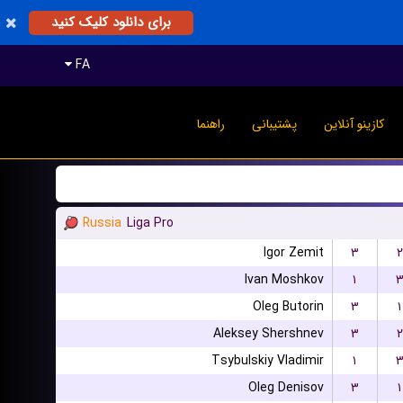
برای دانلود کلیک کنید
FA
کازینو آنلاین
پشتیبانی
راهنما
Russia
Liga Pro
Igor Zemit
۳
۲
Ivan Moshkov
۱
Oleg Butorin
۳
۱
Aleksey Shershnev
۳
۲
Tsybulskiy Vladimir
۱
Oleg Denisov
۳
۱