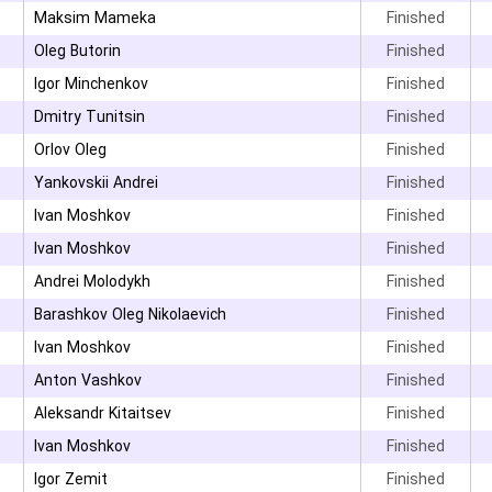
۳
Maksim Mameka
Finished
۳
Oleg Butorin
Finished
۳
Igor Minchenkov
Finished
Dmitry Tunitsin
Finished
Orlov Oleg
Finished
Yankovskii Andrei
Finished
Ivan Moshkov
Finished
۳
Ivan Moshkov
Finished
Andrei Molodykh
Finished
Barashkov Oleg Nikolaevich
Finished
۳
Ivan Moshkov
Finished
۳
Anton Vashkov
Finished
Aleksandr Kitaitsev
Finished
Ivan Moshkov
Finished
۳
Igor Zemit
Finished