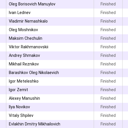
Oleg Borisovich Manuylov
Finished
۳
Ivan Lednev
Finished
۳
Vladimir Nemashkalo
Finished
Oleg Moshnikov
Finished
Maksim Chechulin
Finished
Viktor Rakhmanovskii
Finished
۳
Andrey Shmakov
Finished
Mikhail Reznikov
Finished
۳
Barashkov Oleg Nikolaevich
Finished
Igor Meteleshko
Finished
Igor Zemit
Finished
۳
Alexey Manushin
Finished
۳
Ilya Novikov
Finished
۳
Vitaly Shpilev
Finished
۳
Evlakhin Dmitry Mikhailovich
Finished