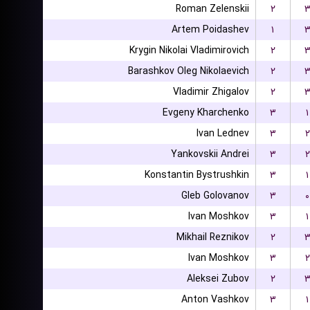
Roman Zelenskii
۲
Artem Poidashev
۱
Krygin Nikolai Vladimirovich
۲
Barashkov Oleg Nikolaevich
۲
Vladimir Zhigalov
۲
Evgeny Kharchenko
۳
۱
Ivan Lednev
۳
۲
Yankovskii Andrei
۳
۲
Konstantin Bystrushkin
۳
۱
Gleb Golovanov
۳
۰
Ivan Moshkov
۳
۱
Mikhail Reznikov
۲
Ivan Moshkov
۳
۲
Aleksei Zubov
۲
Anton Vashkov
۳
۱