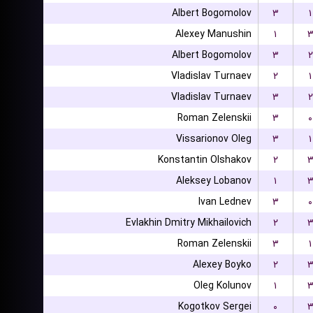
Albert Bogomolov
۳
۱
Alexey Manushin
۱
Albert Bogomolov
۳
۲
Vladislav Turnaev
۲
۱
Vladislav Turnaev
۳
۲
Roman Zelenskii
۳
۰
Vissarionov Oleg
۳
۱
Konstantin Olshakov
۲
Aleksey Lobanov
۱
Ivan Lednev
۳
۰
Evlakhin Dmitry Mikhailovich
۲
Roman Zelenskii
۳
۱
Alexey Boyko
۲
Oleg Kolunov
۱
Kogotkov Sergei
۰