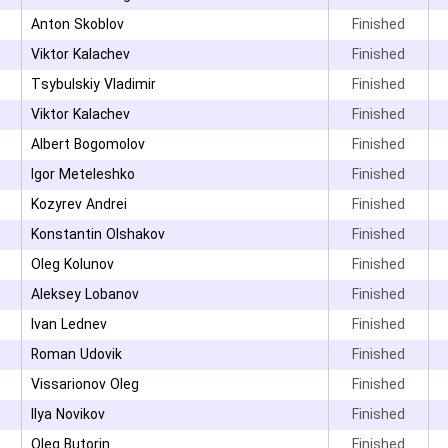
۳
Anton Skoblov
Finished
Viktor Kalachev
Finished
Tsybulskiy Vladimir
Finished
Viktor Kalachev
Finished
Albert Bogomolov
Finished
۳
Igor Meteleshko
Finished
۳
Kozyrev Andrei
Finished
۳
Konstantin Olshakov
Finished
۳
Oleg Kolunov
Finished
Aleksey Lobanov
Finished
Ivan Lednev
Finished
Roman Udovik
Finished
۳
Vissarionov Oleg
Finished
Ilya Novikov
Finished
۳
Oleg Butorin
Finished