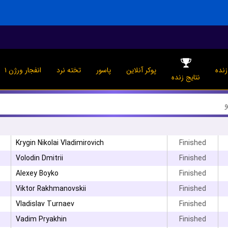
نده
پوکر آنلاین
پاسور
تخته نرد
انفجار ورژن ۱
نتایج زنده
Krygin Nikolai Vladimirovich
Finished
۳
Volodin Dmitrii
Finished
Alexey Boyko
Finished
Viktor Rakhmanovskii
Finished
۳
Vladislav Turnaev
Finished
Vadim Pryakhin
Finished