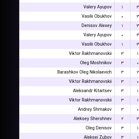
Valery Ayupov
۱
Vasilii Obukhov
۰
Denisov Alexey
۱
Valery Ayupov
۰
Vasilii Obukhov
۱
Viktor Rakhmanovskii
۳
۱
Oleg Moshnikov
۳
۰
Barashkov Oleg Nikolaevich
۳
۲
Viktor Rakhmanovskii
۳
۰
Aleksandr Kitaitsev
۳
۱
Viktor Rakhmanovskii
۳
۱
Andrey Shmakov
۳
۰
Aleksey Shershnev
۲
Oleg Denisov
۳
۱
Aleksei Zubov
۳
۱