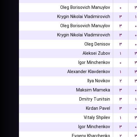
Oleg Borisovich Manuylov
۰
Krygin Nikolai Vladimirovich
۳
۱
Oleg Borisovich Manuylov
۳
۰
Krygin Nikolai Vladimirovich
۳
۰
Oleg Denisov
۳
۰
Aleksei Zubov
۱
Igor Minchenkov
۰
Alexander Klavdenkov
۱
Ilya Novikov
۲
Maksim Mameka
۳
۰
Dmitry Tunitsin
۳
۱
Kirdan Pavel
۳
۰
Vitaly Shpilev
۱
Igor Minchenkov
۳
۰
Evgeny Kharchenko
۲