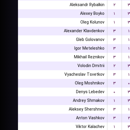
Aleksandr Rybalkin
۲
Alexey Boyko
۱
Oleg Kolunov
۱
Alexander Klavdenkov
۳
۱
Gleb Golovanov
۳
۱
Igor Meteleshko
۳
۱
Mikhail Reznikov
۳
۱
Volodin Dmitrii
۲
Vyacheslav Tsvetkov
۳
۱
Oleg Moshnikov
۳
۰
Denys Lebedev
۰
Andrey Shmakov
۱
Aleksey Shershnev
۳
۱
Anton Vashkov
۳
۲
Viktor Kalachev
۱