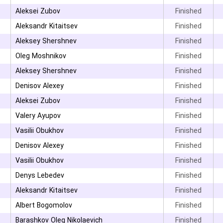
۳
Aleksei Zubov
Finished
۳
Aleksandr Kitaitsev
Finished
۳
Aleksey Shershnev
Finished
۳
Oleg Moshnikov
Finished
۳
Aleksey Shershnev
Finished
Denisov Alexey
Finished
Aleksei Zubov
Finished
Valery Ayupov
Finished
Vasilii Obukhov
Finished
Denisov Alexey
Finished
Vasilii Obukhov
Finished
Denys Lebedev
Finished
۳
Aleksandr Kitaitsev
Finished
Albert Bogomolov
Finished
Barashkov Oleg Nikolaevich
Finished