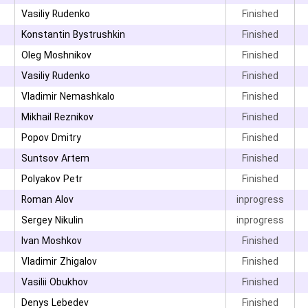
Vasiliy Rudenko
Finished
۳
Konstantin Bystrushkin
Finished
۳
Oleg Moshnikov
Finished
۳
Vasiliy Rudenko
Finished
۳
Vladimir Nemashkalo
Finished
Mikhail Reznikov
Finished
Popov Dmitry
Finished
۳
Suntsov Artem
Finished
۳
Polyakov Petr
Finished
Roman Alov
inprogress
Sergey Nikulin
inprogress
۳
Ivan Moshkov
Finished
Vladimir Zhigalov
Finished
۳
Vasilii Obukhov
Finished
Denys Lebedev
Finished