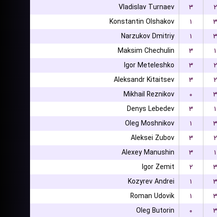
Vladislav Turnaev
۳
۲
Konstantin Olshakov
۱
Narzukov Dmitriy
۱
Maksim Chechulin
۳
۱
Igor Meteleshko
۳
۲
Aleksandr Kitaitsev
۳
۲
Mikhail Reznikov
۰
Denys Lebedev
۳
۱
Oleg Moshnikov
۱
Aleksei Zubov
۳
۲
Alexey Manushin
۳
۱
Igor Zemit
۲
Kozyrev Andrei
۱
Roman Udovik
۱
Oleg Butorin
۰