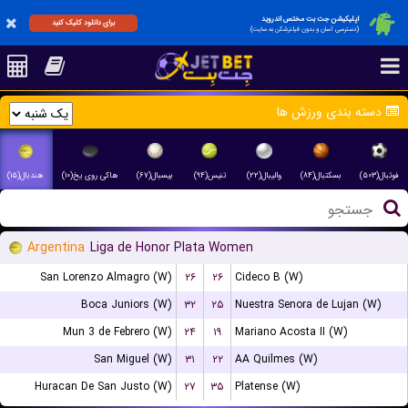
اپلیکیشن جت بت مختص اندروید
برای دانلود کلیک کنید
(دسترسی آسان و بدون فیلترشکن به سایت)
دسته بندی ورزش ها
فوتبال(۵۰۳)
بسکتبال(۸۴)
والیبال(۲۲)
تنیس(۹۴)
بیسبال(۶۷)
هاکی روی یخ(۱۰)
هندبال(۱۵)
Argentina
Liga de Honor Plata Women
San Lorenzo Almagro (W)
۲۶
۲۶
Cideco B (W)
Boca Juniors (W)
۳۲
۲۵
Nuestra Senora de Lujan (W)
Mun 3 de Febrero (W)
۲۴
۱۹
Mariano Acosta II (W)
San Miguel (W)
۳۱
۲۲
AA Quilmes (W)
Huracan De San Justo (W)
۲۷
۳۵
Platense (W)