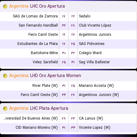
Argentina
LHC Oro Apertura
SAG de Lomas de Zamora
۱۷
۲۲
Sedalo
San Fernando Handball
۳۶
۲۸
Club Vicente López
Ferro Carril Oeste
۱۹
۲۲
Argentinos Juniors
Estudiantes de La Plata
۱۷
۲۵
SAG Polvorines
Bartolome Mitre
۳۰
۳۲
Colegio Ward
Velez Sarsfield
۲۵
۳۱
Sag Villa Ballester
Argentina
LHD Oro Apertura Women
River Plate (W)
۳۱
۲۵
Mariano Acosta (W)
Ferro Carril Oeste (W)
۳۴
۲۷
Argentinos Juniors (W)
Argentina
LHC Plata Apertura
Universidad De Buenos Aires (W)
۲۸
۲۳
CA Lanus (W)
CID Mariano Moreno (W)
۳۱
۳۳
Vicente Lopez (W)