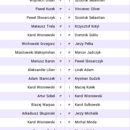
Wojciech Urban
۳
۱
Szostok Sebastian
Pawel Kurek
۳
۰
Vincenec Oliver
Pawel Slosarczyk
۰
۳
Szostok Sebastian
Mateusz Trela
۳
۲
Krzysztof Kotyl
Karol Wisniewski
۲
۳
Dominik Solilo
Wichowski Grzegorz
۱
۳
Jerzy Pelka
Miastowski Maksymilian
۲
۳
Marcin Jadczyk
Mariusz Baron
۳
۲
Pawel Slosarczyk
Aleksander Lilien
۱
۳
Linek Adam
Adam Staniczek
۱
۳
Krystian Gudzik
Karol Wisniewski
۳
۱
Maciej Kolek
Artur Sobel
۳
۱
Karol Wisniewski
Blazej Warpas
۰
۳
Karol Sulkowski
Arkadiusz Skupinski
۰
۳
Jerzy Michalik
Karol Wisniewski
۲
۳
Michal Minda