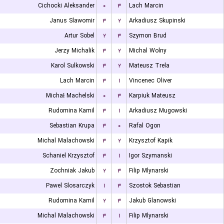
Cichocki Aleksander
۰
۳
Lach Marcin
Janus Slawomir
۳
۲
Arkadiusz Skupinski
Artur Sobel
۲
۳
Szymon Brud
Jerzy Michalik
۳
۲
Michal Wolny
Karol Sulkowski
۳
۲
Mateusz Trela
Lach Marcin
۳
۱
Vincenec Oliver
Michał Machelski
۰
۳
Karpiuk Mateusz
Rudomina Kamil
۳
۱
Arkadiusz Mugowski
Sebastian Krupa
۳
۰
Rafal Ogon
Michal Malachowski
۳
۲
Krzysztof Kapik
Schaniel Krzysztof
۳
۱
Igor Szymanski
Zochniak Jakub
۲
۳
Filip Mlynarski
Pawel Slosarczyk
۱
۳
Szostok Sebastian
Rudomina Kamil
۲
۳
Jakub Glanowski
Michal Malachowski
۳
۱
Filip Mlynarski