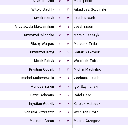
Szymon Brud
۲
۳
Maciej Kolek
Witold Stechly
۰
۳
Arkadiusz Skupinski
Mecik Patryk
۱
۳
Jakub Nowak
Miastowski Maksymilian
۳
۱
Josef Braun
Krzysztof Wloczko
۲
۳
Marcin Jadczyk
Blazej Warpas
۱
۳
Mateusz Trela
Krzysztof Kotyl
۳
۲
Bartek Sulkowski
Mecik Patryk
۲
۳
Wojciech Tobiasz
Krystian Gudzik
۱
۳
Michał Machelski
Michal Malachowski
۳
۱
Zochniak Jakub
Mariusz Baron
۳
۰
Igor Szymanski
Pawel Adamus
۳
۰
Rafal Ogon
Krystian Gudzik
۳
۲
Karpiuk Mateusz
Schaniel Krzysztof
۳
۱
Wojciech Urban
Mateusz Baran
۱
۳
Mucha Grzegorz