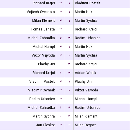
Richard Krejci
۳
۱
Vladimir Postelt
Vojtech Svechota
۳
۱
Martin Huk
Milan Klement
۳
۱
Martin Sychra
Tomas Janata
۳
۲
Richard Krejci
Michal Zahradka
۲
۳
Radim Urbaniec
Michal Hampl
۳
۰
Martin Huk
Viktor Vejvoda
۳
۲
Martin Sychra
Plachy Jiri
۰
۳
Richard Krejci
Richard Krejci
۱
۳
Adrian Walek
Vladimir Postelt
۳
۰
Plachy Jiri
Vladimir Cermak
۳
۰
Viktor Vejvoda
Radim Urbaniec
۳
۲
Michal Hampl
Michal Zahradka
۱
۳
Radim Urbaniec
Martin Sychra
۰
۳
Milan Klement
Jan Pleskot
۳
۲
Milan Regner