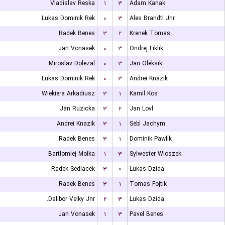
Vladislav Reska
۱
۳
Adam Kanak
Lukas Dominik Rek
۰
۳
Ales Brandtl Jnr
Radek Benes
۳
۲
Krenek Tomas
Jan Vonasek
۰
۳
Ondrej Fiklik
Miroslav Dolezal
۰
۳
Jan Oleksik
Lukas Dominik Rek
۰
۳
Andrei Knazik
Wiekiera Arkadiusz
۳
۱
Kamil Kos
Jan Ruzicka
۳
۲
Jan Lovl
Andrei Knazik
۳
۱
Sebl Jachym
Radek Benes
۳
۱
Dominik Pawlik
Bartlomiej Molka
۱
۳
Sylwester Wloszek
Radek Sedlacek
۳
۰
Lukas Dzida
Radek Benes
۳
۱
Tomas Fojtik
Dalibor Velky Jnr.
۲
۳
Lukas Dzida
Jan Vonasek
۱
۳
Pavel Benes