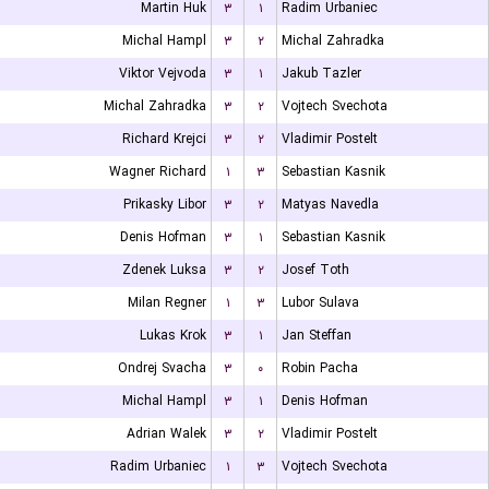
Martin Huk
۳
۱
Radim Urbaniec
Michal Hampl
۳
۲
Michal Zahradka
Viktor Vejvoda
۳
۱
Jakub Tazler
Michal Zahradka
۳
۲
Vojtech Svechota
Richard Krejci
۳
۲
Vladimir Postelt
Wagner Richard
۱
۳
Sebastian Kasnik
Prikasky Libor
۳
۲
Matyas Navedla
Denis Hofman
۳
۱
Sebastian Kasnik
Zdenek Luksa
۳
۲
Josef Toth
Milan Regner
۱
۳
Lubor Sulava
Lukas Krok
۳
۱
Jan Steffan
Ondrej Svacha
۳
۰
Robin Pacha
Michal Hampl
۳
۱
Denis Hofman
Adrian Walek
۳
۲
Vladimir Postelt
Radim Urbaniec
۱
۳
Vojtech Svechota