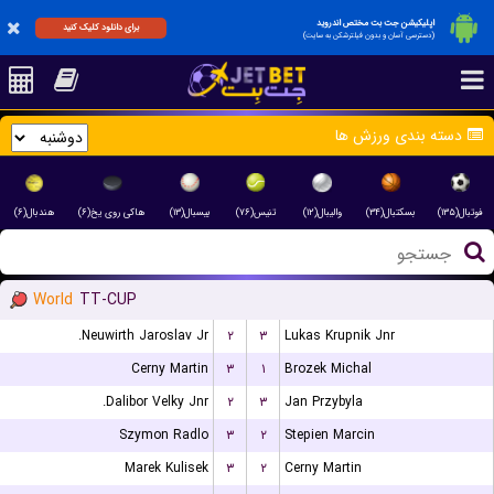
اپلیکیشن جت بت مختص اندروید
برای دانلود کلیک کنید
(دسترسی آسان و بدون فیلترشکن به سایت)
دسته بندی ورزش ها
فوتبال(۱۳۵)
بسکتبال(۳۴)
والیبال(۱۲)
تنیس(۷۶)
بیسبال(۱۳)
هاکی روی یخ(۶)
هندبال(۶)
World
TT-CUP
Neuwirth Jaroslav Jr.
۲
۳
Lukas Krupnik Jnr
Cerny Martin
۳
۱
Brozek Michal
Dalibor Velky Jnr.
۲
۳
Jan Przybyla
Szymon Radlo
۳
۲
Stepien Marcin
Marek Kulisek
۳
۲
Cerny Martin