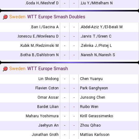
Goda H./Meshref D.
-
-
Liu Y./Mittelham N.
Sweden
WTT Europe Smash Doubles
Ban I./Gacina A.
-
-
Abdel-Aziz Y./El-Beiali M.
Ionescu E./Movileanu D.
-
-
Jarvis T./Green C.
Kubik M./Redzimski M.
-
-
Zelinka J./Pistej L.
Botha B./Dahlstrom N.
-
-
Naresh N./Naresh S.
Sweden
WTT Europe Smash
Lin Shidong
-
-
Chen Yuanyu
Flavien Coton
-
-
Park Ganghyeon
Omar Assar
-
-
Junsong Chen
Bardet Lilian
-
-
Ruibo Wen
Maharu Yoshimura
-
-
Kirill Gerassimenko
Jaehyun An
-
-
Zhou Qihao
Jonathan Groth
-
-
Mattias Karlsson