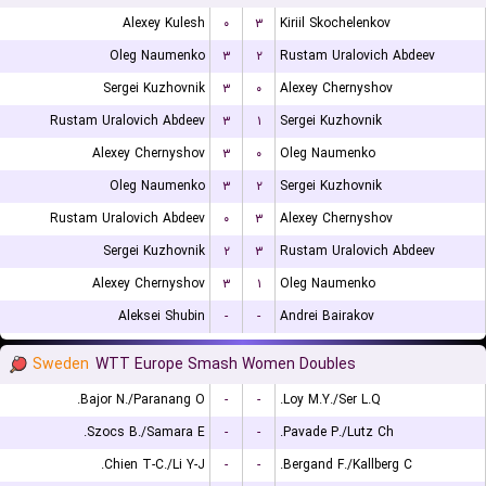
Alexey Kulesh
۰
۳
Kiriil Skochelenkov
Oleg Naumenko
۳
۲
Rustam Uralovich Abdeev
Sergei Kuzhovnik
۳
۰
Alexey Chernyshov
Rustam Uralovich Abdeev
۳
۱
Sergei Kuzhovnik
Alexey Chernyshov
۳
۰
Oleg Naumenko
Oleg Naumenko
۳
۲
Sergei Kuzhovnik
Rustam Uralovich Abdeev
۰
۳
Alexey Chernyshov
Sergei Kuzhovnik
۲
۳
Rustam Uralovich Abdeev
Alexey Chernyshov
۳
۱
Oleg Naumenko
Aleksei Shubin
-
-
Andrei Bairakov
Sweden
WTT Europe Smash Women Doubles
Bajor N./Paranang O.
-
-
Loy M.Y./Ser L.Q.
Szocs B./Samara E.
-
-
Pavade P./Lutz Ch.
Chien T-C./Li Y-J.
-
-
Bergand F./Kallberg C.