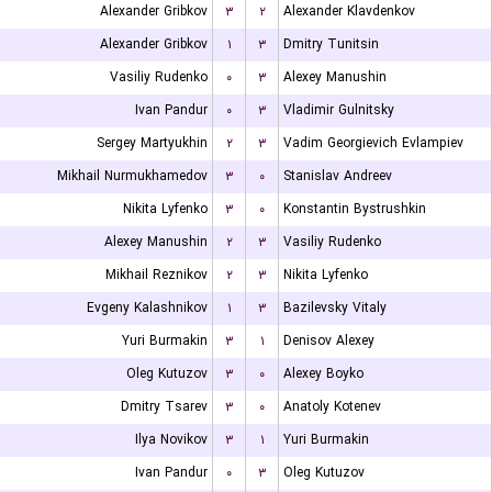
Alexander Gribkov
۳
۲
Alexander Klavdenkov
Alexander Gribkov
۱
۳
Dmitry Tunitsin
Vasiliy Rudenko
۰
۳
Alexey Manushin
Ivan Pandur
۰
۳
Vladimir Gulnitsky
Sergey Martyukhin
۲
۳
Vadim Georgievich Evlampiev
Mikhail Nurmukhamedov
۳
۰
Stanislav Andreev
Nikita Lyfenko
۳
۰
Konstantin Bystrushkin
Alexey Manushin
۲
۳
Vasiliy Rudenko
Mikhail Reznikov
۲
۳
Nikita Lyfenko
Evgeny Kalashnikov
۱
۳
Bazilevsky Vitaly
Yuri Burmakin
۳
۱
Denisov Alexey
Oleg Kutuzov
۳
۰
Alexey Boyko
Dmitry Tsarev
۳
۰
Anatoly Kotenev
Ilya Novikov
۳
۱
Yuri Burmakin
Ivan Pandur
۰
۳
Oleg Kutuzov