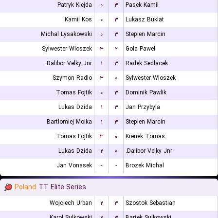
Patryk Kiejda
۰
۳
Pasek Kamil
Kamil Kos
۰
۳
Lukasz Buklat
Michal Lysakowski
۰
۳
Stepien Marcin
Sylwester Wloszek
۳
۲
Gola Pawel
Dalibor Velky Jnr.
۱
۳
Radek Sedlacek
Szymon Radlo
۳
۰
Sylwester Wloszek
Tomas Fojtik
۰
۳
Dominik Pawlik
Lukas Dzida
۱
۳
Jan Przybyla
Bartlomiej Molka
۱
۳
Stepien Marcin
Tomas Fojtik
۳
۰
Krenek Tomas
Lukas Dzida
۲
۰
Dalibor Velky Jnr.
Jan Vonasek
-
-
Brozek Michal
Poland
TT Elite Series
Wojciech Urban
۲
۳
Szostok Sebastian
Karol Sulkowski
۲
۳
Bartek Sulkowski