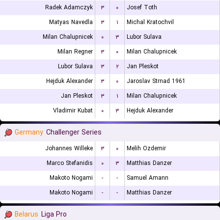
Radek Adamczyk
۳
۰
Josef Toth
Matyas Navedla
۳
۱
Michal Kratochvil
Milan Chalupnicek
۰
۳
Lubor Sulava
Milan Regner
۳
۰
Milan Chalupnicek
Lubor Sulava
۳
۲
Jan Pleskot
Hejduk Alexander
۳
۰
Jaroslav Strnad 1961
Jan Pleskot
۳
۱
Milan Chalupnicek
Vladimir Kubat
۰
۳
Hejduk Alexander
Germany
Challenger Series
Johannes Willeke
۳
۰
Melih Ozdemir
Marco Stefanidis
۰
۳
Matthias Danzer
Makoto Nogami
-
-
Samuel Amann
Makoto Nogami
-
-
Matthias Danzer
Belarus
Liga Pro