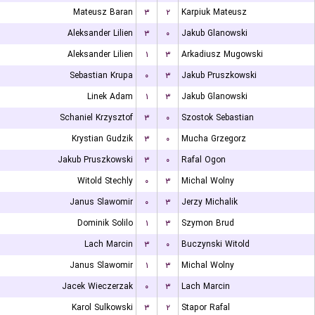
Mateusz Baran
۳
۲
Karpiuk Mateusz
Aleksander Lilien
۳
۰
Jakub Glanowski
Aleksander Lilien
۱
۳
Arkadiusz Mugowski
Sebastian Krupa
۰
۳
Jakub Pruszkowski
Linek Adam
۱
۳
Jakub Glanowski
Schaniel Krzysztof
۳
۰
Szostok Sebastian
Krystian Gudzik
۳
۰
Mucha Grzegorz
Jakub Pruszkowski
۳
۰
Rafal Ogon
Witold Stechly
۰
۳
Michal Wolny
Janus Slawomir
۰
۳
Jerzy Michalik
Dominik Solilo
۱
۳
Szymon Brud
Lach Marcin
۳
۰
Buczynski Witold
Janus Slawomir
۱
۳
Michal Wolny
Jacek Wieczerzak
۰
۳
Lach Marcin
Karol Sulkowski
۳
۲
Stapor Rafal