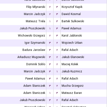
Filip Mlynarski
۲
۳
Krzysztof Kapik
Marcin Jadczyk
۲
۳
Dawid Kosmal
Mateusz Trela
۱
۳
Bartek Sulkowski
Jakub Pruszkowski
۱
۳
Pawel Adamus
Wichowski Grzegorz
۲
۳
Karol Jablonski
Igor Szymanski
۳
۲
Wojciech Urban
Badura Jaroslaw
۳
۲
Rafal Adach
Arkadiusz Mugowski
۳
۲
Jakub Glanowski
Dominik Solilo
۳
۲
Maciej Kolek
Marcin Jadczyk
۳
۱
Jakub Kuzmicz
Pawel Adamus
۳
۲
Rafal Adach
Adam Staniczek
۳
۲
Mucha Grzegorz
Adam Staniczek
۱
۳
Mateusz Baran
Jakub Pruszkowski
۳
۲
Rafal Adach