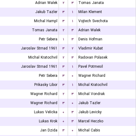
Adrian Walek
۲
۳
Tomas Janata
Jakub Tazler
۳
۱
Milan Klement
Michal Hampl
۳
۱
Vojtech Svechota
Tomas Janata
۲
۳
Adrian Walek
Petr Sebera
۱
۳
Denis Hofman
Jaroslav Strnad 1961
۳
۲
Vladimir Kubat
Michal Kratochvil
۲
۳
Radovan Polasek
Jaroslav Strnad 1961
۳
۱
Pavel Potmesil
Petr Sebera
۳
۰
Wagner Richard
Prikasky Libor
۳
۱
Michal Kratochvil
Wagner Richard
۲
۳
Michal Vondrak
Wagner Richard
۳
۰
Jakub Tazler
Lukas Velicka
۰
۳
Jakub Levicky
Lukas Krok
۰
۳
Marcel Heczko
Jan Dzida
۳
۰
Michal Cabis