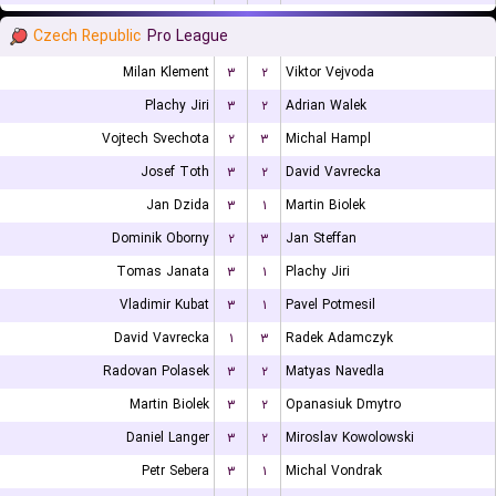
Czech Republic
Pro League
Milan Klement
۳
۲
Viktor Vejvoda
Plachy Jiri
۳
۲
Adrian Walek
Vojtech Svechota
۲
۳
Michal Hampl
Josef Toth
۳
۲
David Vavrecka
Jan Dzida
۳
۱
Martin Biolek
Dominik Oborny
۲
۳
Jan Steffan
Tomas Janata
۳
۱
Plachy Jiri
Vladimir Kubat
۳
۱
Pavel Potmesil
David Vavrecka
۱
۳
Radek Adamczyk
Radovan Polasek
۳
۲
Matyas Navedla
Martin Biolek
۳
۲
Opanasiuk Dmytro
Daniel Langer
۳
۲
Miroslav Kowolowski
Petr Sebera
۳
۱
Michal Vondrak