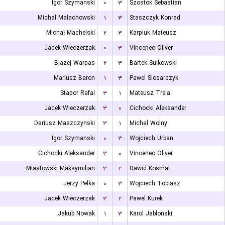
Igor Szymanski
۰
۳
Szostok Sebastian
Michal Malachowski
۱
۳
Staszczyk Konrad
Michał Machelski
۲
۳
Karpiuk Mateusz
Jacek Wieczerzak
۰
۳
Vincenec Oliver
Blazej Warpas
۲
۳
Bartek Sulkowski
Mariusz Baron
۱
۳
Pawel Slosarczyk
Stapor Rafal
۳
۱
Mateusz Trela
Jacek Wieczerzak
۳
۰
Cichocki Aleksander
Dariusz Maszczynski
۳
۱
Michal Wolny
Igor Szymanski
۰
۳
Wojciech Urban
Cichocki Aleksander
۳
۰
Vincenec Oliver
Miastowski Maksymilian
۳
۲
Dawid Kosmal
Jerzy Pelka
۰
۳
Wojciech Tobiasz
Jacek Wieczerzak
۳
۲
Pawel Kurek
Jakub Nowak
۱
۳
Karol Jablonski