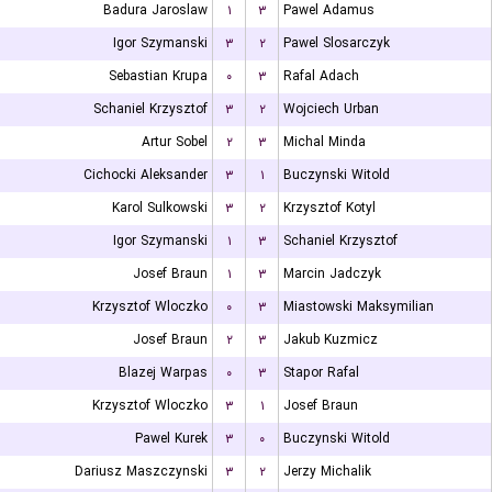
Badura Jaroslaw
۱
۳
Pawel Adamus
Igor Szymanski
۳
۲
Pawel Slosarczyk
Sebastian Krupa
۰
۳
Rafal Adach
Schaniel Krzysztof
۳
۲
Wojciech Urban
Artur Sobel
۲
۳
Michal Minda
Cichocki Aleksander
۳
۱
Buczynski Witold
Karol Sulkowski
۳
۲
Krzysztof Kotyl
Igor Szymanski
۱
۳
Schaniel Krzysztof
Josef Braun
۱
۳
Marcin Jadczyk
Krzysztof Wloczko
۰
۳
Miastowski Maksymilian
Josef Braun
۲
۳
Jakub Kuzmicz
Blazej Warpas
۰
۳
Stapor Rafal
Krzysztof Wloczko
۳
۱
Josef Braun
Pawel Kurek
۳
۰
Buczynski Witold
Dariusz Maszczynski
۳
۲
Jerzy Michalik