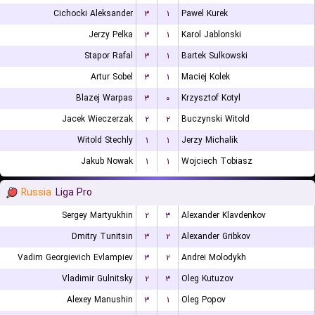
Cichocki Aleksander
۳
۱
Pawel Kurek
Jerzy Pelka
۳
۱
Karol Jablonski
Stapor Rafal
۳
۱
Bartek Sulkowski
Artur Sobel
۳
۱
Maciej Kolek
Blazej Warpas
۳
۰
Krzysztof Kotyl
Jacek Wieczerzak
۲
۲
Buczynski Witold
Witold Stechly
۱
۱
Jerzy Michalik
Jakub Nowak
۱
۱
Wojciech Tobiasz
Russia
Liga Pro
Sergey Martyukhin
۲
۳
Alexander Klavdenkov
Dmitry Tunitsin
۳
۲
Alexander Gribkov
Vadim Georgievich Evlampiev
۳
۲
Andrei Molodykh
Vladimir Gulnitsky
۲
۳
Oleg Kutuzov
Alexey Manushin
۳
۱
Oleg Popov