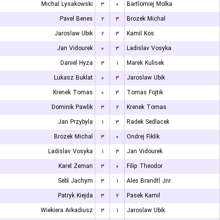
Michal Lysakowski
۳
۰
Bartlomiej Molka
Pavel Benes
۲
۳
Brozek Michal
Jaroslaw Ubik
۲
۳
Kamil Kos
Jan Vidourek
۰
۳
Ladislav Vosyka
Daniel Hyza
۳
۱
Marek Kulisek
Lukasz Buklat
۰
۳
Jaroslaw Ubik
Krenek Tomas
۰
۳
Tomas Fojtik
Dominik Pawlik
۳
۲
Krenek Tomas
Jan Przybyla
۱
۳
Radek Sedlacek
Brozek Michal
۳
۰
Ondrej Fiklik
Ladislav Vosyka
۱
۳
Jan Vidourek
Karel Zeman
۳
۰
Filip Theodor
Sebl Jachym
۳
۱
Ales Brandtl Jnr
Patryk Kiejda
۳
۲
Pasek Kamil
Wiekiera Arkadiusz
۳
۱
Jaroslaw Ubik