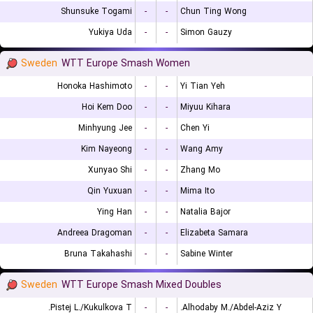
Shunsuke Togami
-
-
Chun Ting Wong
Yukiya Uda
-
-
Simon Gauzy
Sweden
WTT Europe Smash Women
Honoka Hashimoto
-
-
Yi Tian Yeh
Hoi Kem Doo
-
-
Miyuu Kihara
Minhyung Jee
-
-
Chen Yi
Kim Nayeong
-
-
Wang Amy
Xunyao Shi
-
-
Zhang Mo
Qin Yuxuan
-
-
Mima Ito
Ying Han
-
-
Natalia Bajor
Andreea Dragoman
-
-
Elizabeta Samara
Bruna Takahashi
-
-
Sabine Winter
Sweden
WTT Europe Smash Mixed Doubles
Pistej L./Kukulkova T.
-
-
Alhodaby M./Abdel-Aziz Y.