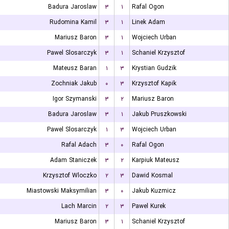
Badura Jaroslaw
۳
۱
Rafal Ogon
Rudomina Kamil
۳
۱
Linek Adam
Mariusz Baron
۳
۱
Wojciech Urban
Pawel Slosarczyk
۳
۱
Schaniel Krzysztof
Mateusz Baran
۱
۳
Krystian Gudzik
Zochniak Jakub
۰
۳
Krzysztof Kapik
Igor Szymanski
۳
۲
Mariusz Baron
Badura Jaroslaw
۳
۱
Jakub Pruszkowski
Pawel Slosarczyk
۱
۳
Wojciech Urban
Rafal Adach
۳
۰
Rafal Ogon
Adam Staniczek
۳
۲
Karpiuk Mateusz
Krzysztof Wloczko
۲
۳
Dawid Kosmal
Miastowski Maksymilian
۳
۰
Jakub Kuzmicz
Lach Marcin
۲
۳
Pawel Kurek
Mariusz Baron
۳
۱
Schaniel Krzysztof