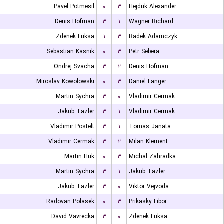
Pavel Potmesil
۰
۳
Hejduk Alexander
Denis Hofman
۳
۱
Wagner Richard
Zdenek Luksa
۱
۳
Radek Adamczyk
Sebastian Kasnik
۰
۳
Petr Sebera
Ondrej Svacha
۳
۲
Denis Hofman
Miroslav Kowolowski
۰
۳
Daniel Langer
Martin Sychra
۳
۰
Vladimir Cermak
Jakub Tazler
۳
۱
Vladimir Cermak
Vladimir Postelt
۳
۱
Tomas Janata
Vladimir Cermak
۳
۲
Milan Klement
Martin Huk
۰
۳
Michal Zahradka
Martin Sychra
۳
۱
Jakub Tazler
Jakub Tazler
۳
۰
Viktor Vejvoda
Radovan Polasek
۰
۳
Prikasky Libor
David Vavrecka
۳
۰
Zdenek Luksa