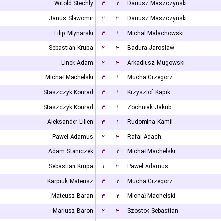
Witold Stechly
۳
۲
Dariusz Maszczynski
Janus Slawomir
۲
۳
Dariusz Maszczynski
Filip Mlynarski
۳
۱
Michal Malachowski
Sebastian Krupa
۲
۳
Badura Jaroslaw
Linek Adam
۲
۳
Arkadiusz Mugowski
Michał Machelski
۳
۱
Mucha Grzegorz
Staszczyk Konrad
۳
۱
Krzysztof Kapik
Staszczyk Konrad
۳
۱
Zochniak Jakub
Aleksander Lilien
۳
۱
Rudomina Kamil
Pawel Adamus
۲
۳
Rafal Adach
Adam Staniczek
۳
۲
Michał Machelski
Sebastian Krupa
۱
۳
Pawel Adamus
Karpiuk Mateusz
۳
۲
Mucha Grzegorz
Mateusz Baran
۳
۲
Michał Machelski
Mariusz Baron
۲
۳
Szostok Sebastian