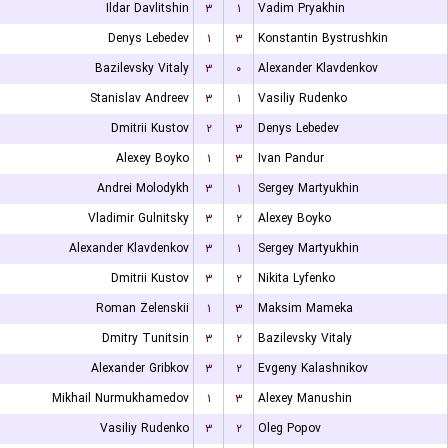
Ildar Davlitshin
۳
۱
Vadim Pryakhin
Denys Lebedev
۱
۳
Konstantin Bystrushkin
Bazilevsky Vitaly
۳
۰
Alexander Klavdenkov
Stanislav Andreev
۳
۱
Vasiliy Rudenko
Dmitrii Kustov
۲
۳
Denys Lebedev
Alexey Boyko
۱
۳
Ivan Pandur
Andrei Molodykh
۳
۱
Sergey Martyukhin
Vladimir Gulnitsky
۳
۲
Alexey Boyko
Alexander Klavdenkov
۳
۱
Sergey Martyukhin
Dmitrii Kustov
۳
۲
Nikita Lyfenko
Roman Zelenskii
۱
۳
Maksim Mameka
Dmitry Tunitsin
۳
۲
Bazilevsky Vitaly
Alexander Gribkov
۳
۲
Evgeny Kalashnikov
Mikhail Nurmukhamedov
۱
۳
Alexey Manushin
Vasiliy Rudenko
۳
۲
Oleg Popov