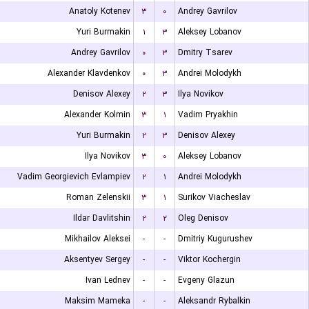
Anatoly Kotenev
۳
۰
Andrey Gavrilov
Yuri Burmakin
۱
۳
Aleksey Lobanov
Andrey Gavrilov
۰
۳
Dmitry Tsarev
Alexander Klavdenkov
۰
۳
Andrei Molodykh
Denisov Alexey
۲
۳
Ilya Novikov
Alexander Kolmin
۳
۱
Vadim Pryakhin
Yuri Burmakin
۲
۳
Denisov Alexey
Ilya Novikov
۳
۰
Aleksey Lobanov
Vadim Georgievich Evlampiev
۲
۱
Andrei Molodykh
Roman Zelenskii
۳
۱
Surikov Viacheslav
Ildar Davlitshin
۲
۲
Oleg Denisov
Mikhailov Aleksei
-
-
Dmitriy Kugurushev
Aksentyev Sergey
-
-
Viktor Kochergin
Ivan Lednev
-
-
Evgeny Glazun
Maksim Mameka
-
-
Aleksandr Rybalkin