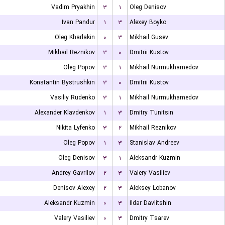
Vadim Pryakhin
۳
۱
Oleg Denisov
Ivan Pandur
۱
۳
Alexey Boyko
Oleg Kharlakin
۰
۳
Mikhail Gusev
Mikhail Reznikov
۳
۰
Dmitrii Kustov
Oleg Popov
۳
۱
Mikhail Nurmukhamedov
Konstantin Bystrushkin
۳
۰
Dmitrii Kustov
Vasiliy Rudenko
۳
۱
Mikhail Nurmukhamedov
Alexander Klavdenkov
۱
۳
Dmitry Tunitsin
Nikita Lyfenko
۳
۲
Mikhail Reznikov
Oleg Popov
۱
۳
Stanislav Andreev
Oleg Denisov
۳
۱
Aleksandr Kuzmin
Andrey Gavrilov
۲
۳
Valery Vasiliev
Denisov Alexey
۲
۳
Aleksey Lobanov
Aleksandr Kuzmin
۰
۳
Ildar Davlitshin
Valery Vasiliev
۰
۳
Dmitry Tsarev