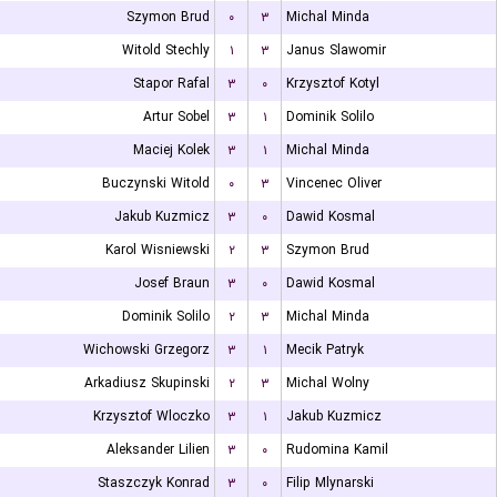
Szymon Brud
۰
۳
Michal Minda
Witold Stechly
۱
۳
Janus Slawomir
Stapor Rafal
۳
۰
Krzysztof Kotyl
Artur Sobel
۳
۱
Dominik Solilo
Maciej Kolek
۳
۱
Michal Minda
Buczynski Witold
۰
۳
Vincenec Oliver
Jakub Kuzmicz
۳
۰
Dawid Kosmal
Karol Wisniewski
۲
۳
Szymon Brud
Josef Braun
۳
۰
Dawid Kosmal
Dominik Solilo
۲
۳
Michal Minda
Wichowski Grzegorz
۳
۱
Mecik Patryk
Arkadiusz Skupinski
۲
۳
Michal Wolny
Krzysztof Wloczko
۳
۱
Jakub Kuzmicz
Aleksander Lilien
۳
۰
Rudomina Kamil
Staszczyk Konrad
۳
۰
Filip Mlynarski