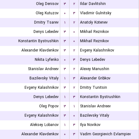
Oleg Denisov
۳
۲
Ildar Davlitshin
Oleg Kutuzov
۰
۳
Vladimir Gulnitsky
Dmitry Tsarev
۱
۲
Anatoly Kotenev
Denys Lebedev
۳
۰
Mikhail Reznikov
Konstantin Bystrushkin
۳
۰
Mikhail Reznikov
Alexander Klavdenkov
۳
۲
Evgeny Kalashnikov
Nikita Lyfenko
۰
۳
Denys Lebedev
Stanislav Andreev
۳
۲
Alexey Manushin
Bazilevsky Vitaly
۱
۳
Alexander Gribkov
Evgeny Kalashnikov
۳
۲
Dmitry Tunitsin
Denys Lebedev
۱
۳
Konstantin Bystrushkin
Oleg Popov
۳
۱
Stanislav Andreev
Evgeny Kalashnikov
۳
۰
Bazilevsky Vitaly
Aleksey Lobanov
۱
۳
Ilya Novikov
Alexander Klavdenkov
۰
۳
Vadim Georgievich Evlampiev